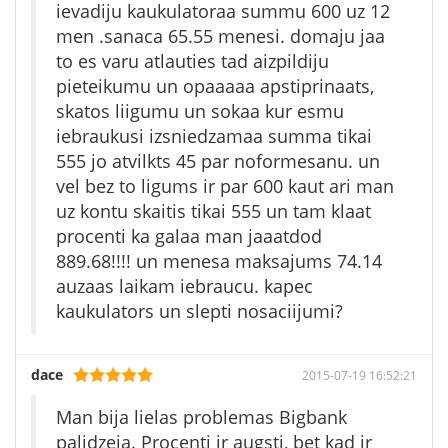
ievadiju kaukulatoraa summu 600 uz 12
men .sanaca 65.55 menesi. domaju jaa
to es varu atlauties tad aizpildiju
pieteikumu un opaaaaa apstiprinaats,
skatos liigumu un sokaa kur esmu
iebraukusi izsniedzamaa summa tikai
555 jo atvilkts 45 par noformesanu. un
vel bez to ligums ir par 600 kaut ari man
uz kontu skaitis tikai 555 un tam klaat
procenti ka galaa man jaaatdod
889.68!!!! un menesa maksajums 74.14
auzaas laikam iebraucu. kapec
kaukulators un slepti nosaciijumi?
dace
2015-07-19 16:52:21
Man bija lielas problemas Bigbank
palidzeja. Procenti ir augsti, bet kad ir