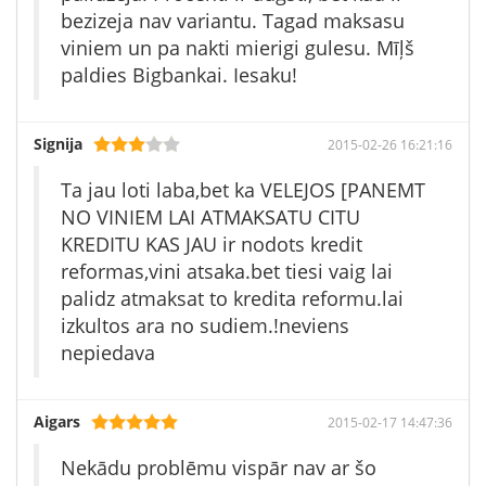
bezizeja nav variantu. Tagad maksasu
viniem un pa nakti mierigi gulesu. Mīļš
paldies Bigbankai. Iesaku!
Signija
2015-02-26 16:21:16
Ta jau loti laba,bet ka VELEJOS [PANEMT
NO VINIEM LAI ATMAKSATU CITU
KREDITU KAS JAU ir nodots kredit
reformas,vini atsaka.bet tiesi vaig lai
palidz atmaksat to kredita reformu.lai
izkultos ara no sudiem.!neviens
nepiedava
Aigars
2015-02-17 14:47:36
Nekādu problēmu vispār nav ar šo