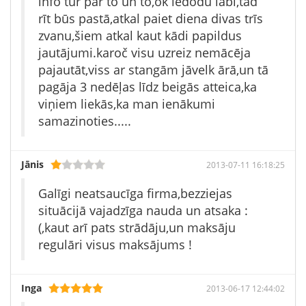
info tur par to un to,ok iedodu labi,tad
rīt būs pastā,atkal paiet diena divas trīs
zvanu,šiem atkal kaut kādi papildus
jautājumi.karoč visu uzreiz nemācēja
pajautāt,viss ar stangām jāvelk ārā,un tā
pagāja 3 nedēļas līdz beigās atteica,ka
viņiem liekās,ka man ienākumi
samazinoties.....
Jānis
2013-07-11 16:18:25
Galīgi neatsaucīga firma,bezziejas
situācijā vajadzīga nauda un atsaka :
(,kaut arī pats strādāju,un maksāju
regulāri visus maksājums !
Inga
2013-06-17 12:44:02