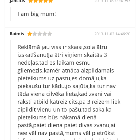
jancitis
2013-11-09 09:41:53
I am big mum!
Raimis
2013-11-02 14:46:20
Reklāmā jau viss ir skaisi,sola ātru
izskatīšanu!Ja ātri viņiem skaitās 3
nedēļas,tad es laikam esmu
gliemezis.kamēr atnāca aizpildamais
pieteikums uz pastu,es domāju,ka
piekaušu tur kādu,jo sajūta,ka tur nav
tāda viena cilvēka lieta,kad zvani vai
raksti atbild katreiz cits,pa 3 reizēm liek
aipildīt vienu un to pašu,tad saka,ka
pieteikums būs nākamā dienā
pastā,paiet diena paiet divas zvanu,ai
nee vēl nav pastā,mums vēl pietrūkst