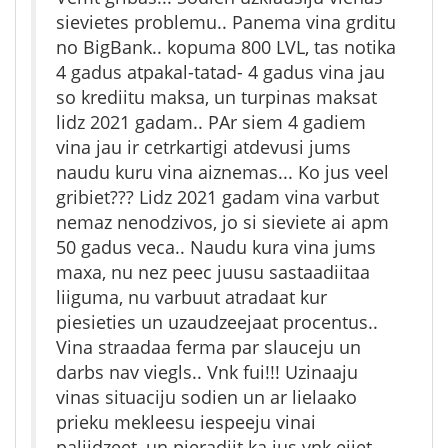
sievietes problemu.. Panema vina grditu
no BigBank.. kopuma 800 LVL, tas notika
4 gadus atpakal-tatad- 4 gadus vina jau
so krediitu maksa, un turpinas maksat
lidz 2021 gadam.. PAr siem 4 gadiem
vina jau ir cetrkartigi atdevusi jums
naudu kuru vina aiznemas... Ko jus veel
gribiet??? Lidz 2021 gadam vina varbut
nemaz nenodzivos, jo si sieviete ai apm
50 gadus veca.. Naudu kura vina jums
maxa, nu nez peec juusu sastaadiitaa
liiguma, nu varbuut atradaat kur
piesieties un uzaudzeejaat procentus..
Vina straadaa ferma par slauceju un
darbs nav viegls.. Vnk fui!!! Uzinaaju
vinas situaciju sodien un ar lielaako
prieku mekleesu iespeeju vinai
paliidzeet, un pieradiit ka jus vnk ejiet