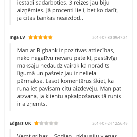
iestādi sadarboties. 3 reizes jau biju
aizņēmies. Jā procenti lieli, bet ko darīt,
ja citas bankas neaizdod..
Inga LV
2014-07-30 09:47:24
Man ar Bigbank ir pozitīvas attiecības,
neko negatīvu nevaru pateikt, pastāvīgi
maksāju nedaudz vairāk kā norādīts
līgumā un pašreiz jau ir neliela
pārmaksa. Lasot komentārus škiet, ka
runa iet pavisam citu aizdevēju. Man pat
atzvana, ja klientu apkalpošanas tālrunis
ir aizņemts.
Edgars UK
2014-07-24 12:56:49
Vemt gribas... Sodien uzklausiju vienas