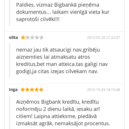
Paldies, vizmaz Bigbankā pieņēma
dokumentus... laikam vienīgā vieta kur
saprotoši cilvēki!!!
olita
2013-03-28 21:22:07
nemaz jau tik atsaucigi nav.gribēju
aizņemties lai atmaksatu atros
kreditus,bet man atteica.tas galigi nav
godigi,ja citas izejas cilvekam nav.
Inga
2012-10-29 18:15:48
Aizņēmos Bigbank kredītu, kredītu
noformēju 2 dienu laikā, iesaku arī
citiem! Laipna attieksme, piedāvā
izmaksāt agrāk, nemaksājot procentus.