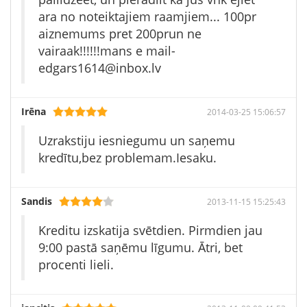
ara no noteiktajiem raamjiem... 100pr
aiznemums pret 200prun ne
vairaak!!!!!!mans e mail-
edgars1614@inbox.lv
Irēna
2014-03-25 15:06:57
Uzrakstiju iesniegumu un saņemu
kredītu,bez problemam.Iesaku.
Sandis
2013-11-15 15:25:43
Kreditu izskatija svētdien. Pirmdien jau
9:00 pastā saņēmu līgumu. Ātri, bet
procenti lieli.