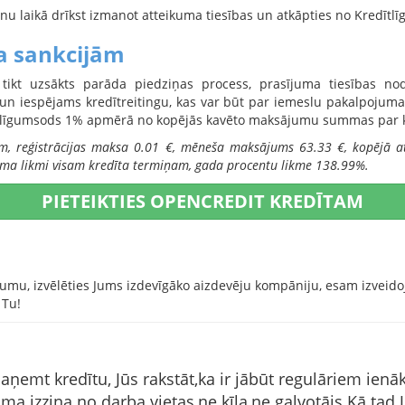
nu laikā drīkst izmanot atteikuma tiesības un atkāpties no Kredītlī
a sankcijām
 tikt uzsākts parāda piedziņas process, prasījuma tiesības no
i un iespējams kredītreitingu, kas var būt par iemeslu pakalpoju
s līgumsods 1% apmērā no kopējās kavēto maksājumu summas par 
, reģistrācijas maksa 0.01 €, mēneša maksājums 63.33 €, kopējā 
ma likmi visam kredīta termiņam, gada procentu likme 138.99%.
PIETEIKTIES OPENCREDIT KREDĪTAM
jumu, izvēlēties Jums izdevīgāko aizdevēju kompāniju, esam izveid
 Tu!
 saņemt kredītu, Jūs rakstāt,ka ir jābūt regulāriem ie
ma izziņa no darba vietas,ne ķīla,ne galvotājs.Kā tad J