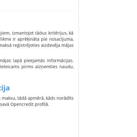
iem, izmantojot tādus kritērijus, kā
ikme ir aprēķināta pie nosacījuma,
maksā reģistrējoties aizdevēja mājas
 mājas lapā pieejamās informācijas.
c ieteicams pirms aizņemties naudu,
ija
s maksu, tādā apmērā, kāds norādīts
avā Opencredit profilā.