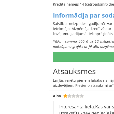
Kredīta ņēmējs 14 (četrpadsmit) die
Informācija par sod
Saistību neizpildes gadījumā var
ietekmējot Aizņēmēja kredītvēstur
kavējumu gadījumā tiek aprēķināt
*GPL - summa 400 € uz 12 mēnešiem
maksājuma grafiks ar fiksētu aizņēmu
Atsauksmes
Lai Jūs varētu pieņem labāko risinā
aizdevējiem. Pievieno atsauksmi arī
Aina
Interesanta lieta.Kas var
uzrakstīts -nav nepiecieša