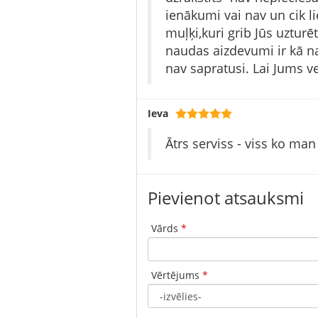
ienākumi vai nav un cik lie
muļķi,kuri grib Jūs uztur
naudas aizdevumi ir kā nark
nav sapratusi. Lai Jums ve
Ieva
Ātrs serviss - viss ko man 
Pievienot atsauksmi
Vārds
*
Vērtējums
*