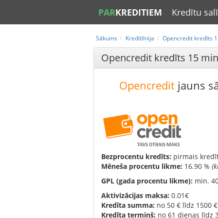
PAR
KREDITIEM
Kredītu sa
Sākums
Kredītlīnija
Opencredit kredīts 1
Opencredit kredīts 15 min
Opencredit
jauns s
Bezprocentu kredīts:
pirmais kredīt
Mēneša procentu likme:
16.90 %
(
GPL (gada procentu likme):
min. 4
Aktivizācijas maksa:
0.01€
Kredīta summa:
no 50 € līdz 1500 €
Kredīta termiņš:
no 61 dienas līdz