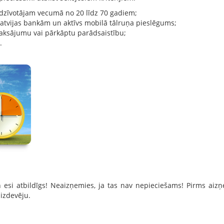
edzīvotājam vecumā no 20 līdz 70 gadiem;
atvijas bankām un aktīvs mobilā tālruņa pieslēgums;
maksājumu vai pārkāptu parādsaistību;
.
 esi atbildīgs! Neaizņemies, ja tas nav nepieciešams! Pirms aiz
izdevēju.