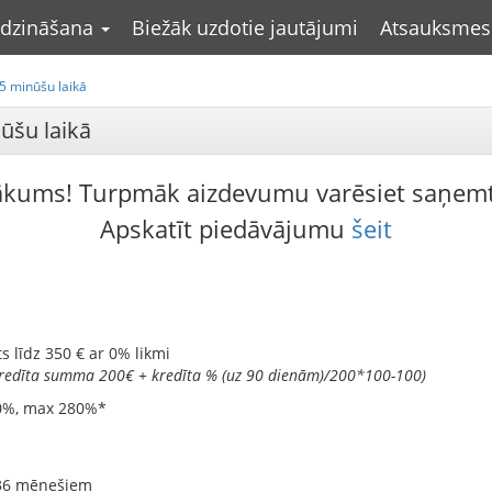
līdzināšana
Biežāk uzdotie jautājumi
Atsauksmes
5 minūšu laikā
ūšu laikā
ākums! Turpmāk aizdevumu varēsiet saņem
Apskatīt piedāvājumu
šeit
s līdz 350 € ar 0% likmi
kredīta summa 200€ + kredīta % (uz 90 dienām)/200*100-100)
0%, max 280%*
 36 mēnešiem