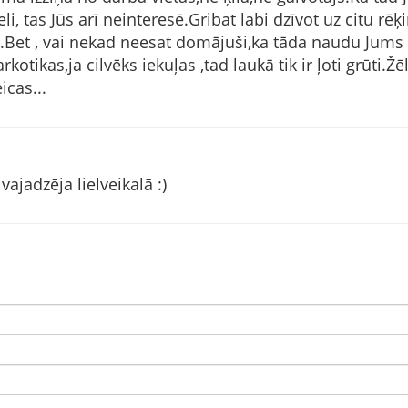
li, tas Jūs arī neinteresē.Gribat labi dzīvot uz citu rēķi
ēt.Bet , vai nekad neesat domājuši,ka tāda naudu Jums 
otikas,ja cilvēks iekuļas ,tad laukā tik ir ļoti grūti.Ž
icas...
vajadzēja lielveikalā :)