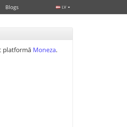
Blogs
LV
t platformā
Moneza
.