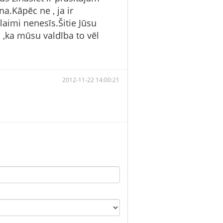
na.Kāpēc ne , ja ir
laimi nenesīs.Šitie Jūsu
ēl ,ka mūsu valdība to vēl
2012-11-22 14:00:21