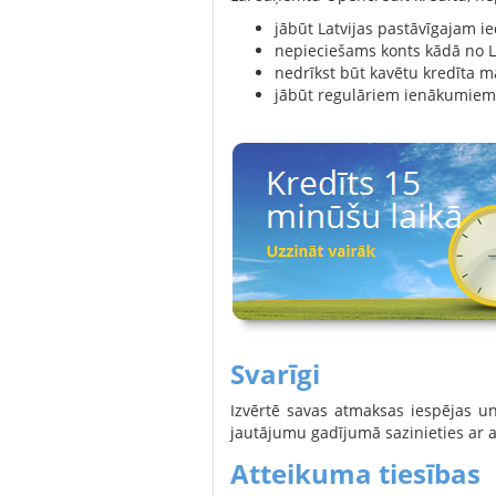
jābūt Latvijas pastāvīgajam i
nepieciešams konts kādā no L
nedrīkst būt kavētu kredīta 
jābūt regulāriem ienākumiem
Svarīgi
Izvērtē savas atmaksas iespējas un
jautājumu gadījumā sazinieties ar a
Atteikuma tiesības