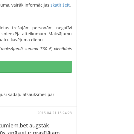
guma, vairāk informācijas
skatīt šeit
.
dotas trešajām personām, negatīvi
ma sniedzēja atteikumam. Maksājumu
katru kavējuma dienu.
atmaksājamā summa 760 €, vienādais
ojuši sadaļu atsauksmes par
2015-04-21 15:24:28
nākumiem,bet augstāk
ūs zināsiet ir prasītājam