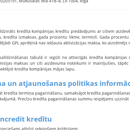
03203191, Mūkusalas iela 41B–8, LV-1004, Rīga
līdzināts kredīta kompānijas kredītu piedāvājums ar citiem aizdevēj
kredīta izmaksas, gada procentu likme, termiņš. Gada procentu l
dējādi GPL aprēķinā nav iekļauta aktivizācijas maksa, ko aizņēmējs 
 salīdzināšanas tabulā ir iegūti no attiecīgās kredīta kompānijas
misijas maksas un citi aizdevuma noteikumi ir mainījušies, tāpē
eklējot kredīta kompānijas mājas lapu.
a un atjaunošanas politikas informāc
nāt kredīta termiņa pagarināšanu, samaksājot kredīta pagarināšana
āvājumā. Precīzu kredīta pagarināšanas summu iespējams uzzināt s
ncredit kredītu
ieciešami atbilst sekojošiem kritērijiem: