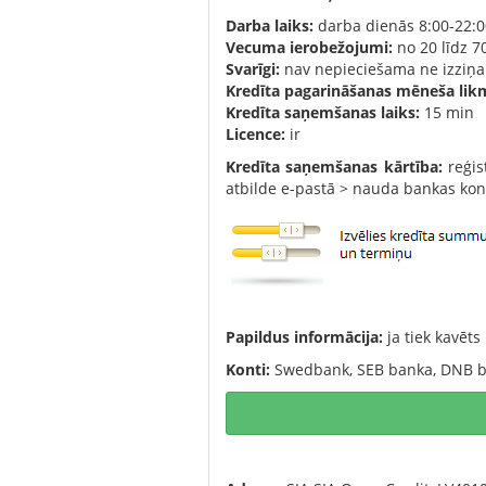
Darba laiks:
darba dienās 8:00-22:0
Vecuma ierobežojumi:
no 20 līdz 
Svarīgi:
nav nepieciešama ne izziņa 
Kredīta pagarināšanas mēneša lik
Kredīta saņemšanas laiks:
15 min
Licence:
ir
Kredīta saņemšanas kārtība:
reģis
atbilde e-pastā > nauda bankas kon
Papildus informācija:
ja tiek kavē
Konti:
Swedbank, SEB banka, DNB ba