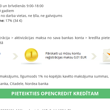
0 un brīvdienās 9:00-18:00
70 gadiem
no darba vietas, ne ķīla, ne galvojums
me:
17% (34 €)
trācija > aktivizācijas maksa no sava bankas konta > kredīta pietei
tā
ts maksājums, līgumsods 1% no kopējās kavēto maksājuma summas, 
nka, Citadele, Nordea banka
PIETEIKTIES OPENCREDIT KREDĪTAM