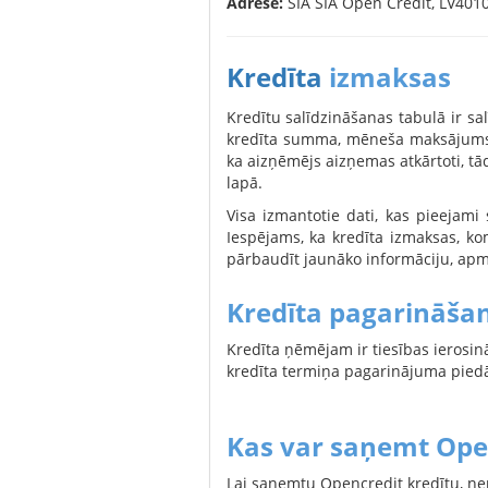
Adrese:
SIA SIA Open Credit, LV401
Kredīta
izmaksas
Kredītu salīdzināšanas tabulā ir sa
kredīta summa, mēneša maksājums, 
ka aizņēmējs aizņemas atkārtoti, tā
lapā.
Visa izmantotie dati, kas pieejami
Iespējams, ka kredīta izmaksas, ko
pārbaudīt jaunāko informāciju, apm
Kredīta pagarināšan
Kredīta ņēmējam ir tiesības ierosi
kredīta termiņa pagarinājuma pied
Kas var saņemt Ope
Lai saņemtu Opencredit kredītu, nep