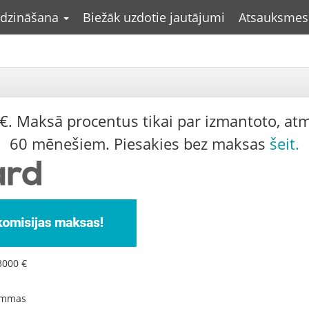
līdzināšana
Biežāk uzdotie jautājumi
Atsauksmes
€.
Maksā procentus tikai par izmantoto, atm
60 mēnešiem. Piesakies bez maksas
šeit
.
3000 €
summas