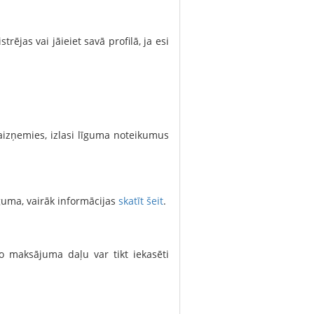
istrējas vai jāieiet savā profilā, ja esi
aizņemies, izlasi līguma noteikumus
guma, vairāk informācijas
skatīt šeit
.
 maksājuma daļu var tikt iekasēti