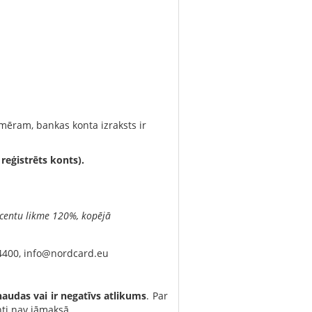
emēram, bankas konta izraksts ir
reģistrēts konts).
centu likme 120%, kopējā
4400,
info@nordcard.eu
 naudas vai ir negatīvs atlikums
. Par
nti nav jāmaksā.