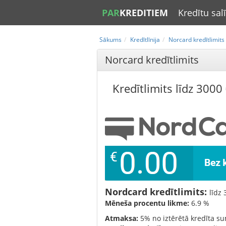
PAR
KREDITIEM
Kredītu sa
Sākums
Kredītlīnija
Norcard kredītlimits
Norcard kredītlimits
Kredītlimits līdz 3000 
Nordcard kredītlimits:
līdz 
Mēneša procentu likme:
6.9 %
Atmaksa:
5% no iztērētā kredīta 