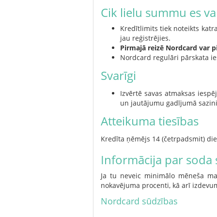
Cik lielu summu es va
Kredītlimits tiek noteikts kat
jau reģistrējies.
Pirmajā reizē Nordcard var pi
Nordcard regulāri pārskata ies
Svarīgi
Izvērtē savas atmaksas iespēj
un jautājumu gadījumā sazinie
Atteikuma tiesības
Kredīta ņēmējs 14 (četrpadsmit) die
Informācija par soda
Ja tu neveic minimālo mēneša mak
nokavējuma procenti, kā arī izdev
Nordcard sūdzības