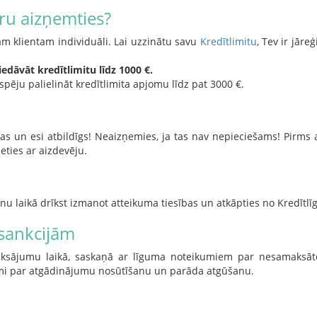
ru aizņemties?
ram klientam individuāli. Lai uzzinātu savu
Kredītlimitu
, Tev ir jāreģ
edāvāt kredītlimitu līdz 1000 €.
pēju palielināt kredītlimita apjomu līdz pat 3000 €.
as un esi atbildīgs! Neaizņemies, ja tas nav nepieciešams! Pirms 
ties ar aizdevēju.
nu laikā drīkst izmanot atteikuma tiesības un atkāpties no Kredītlī
 sankcijām
sājumu laikā, saskaņā ar līguma noteikumiem par nesamaksāto
umi par atgādinājumu nosūtīšanu un parāda atgūšanu.