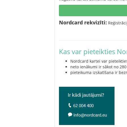
Nordcard rekvizīti:
Reģistrāc
Kas var pieteikties N
Nordcard kartei var pieteikti
neto ienākumi ir sākot no 280
pieteikuma izskatīšana ir be