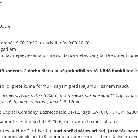
as
000 €
dienās 9:00-20:00 un brīvdienās 9:00-18:00
5 gadiem
am nav nepieciešama izziņa no darba vietas vai ķīla. Dokumenti, pi
 saņemsi 2 darba dienu laikā (atkarībā no tā, kādā bankā tev ir 
aizpildi pieteikuma formu > saņem piedāvājumu > saņem naudu
 piemērs: Aizņemoties 3000 € uz 3 mēnešiem, komisija 621 €, gada pro
evēroti līguma noteikumi, max GPL 120%.
 Capital Company, Baznīcas iela 31-12, Rīga, LV-1010, T. +371 6200
emt kredītlīniju līdz 3000 €, kuru var noformēt ļoti ātri.
rtes ar NordCard karti tu
vari norēķināties arī tad, ja uz tās nav
ķināties vēlāk, un, ja šī summa tiek atgriezta 30 dienu laikā, proce