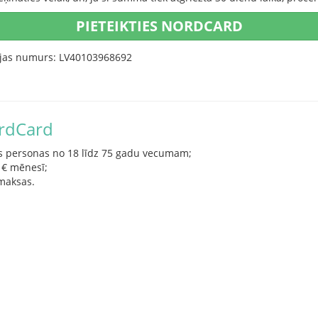
PIETEIKTIES NORDCARD
ijas numurs: LV40103968692
ordCard
es personas no 18 līdz 75 gadu vecumam;
 € mēnesī;
zmaksas.