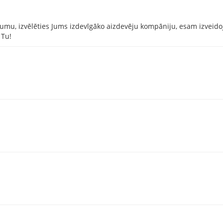
jumu, izvēlēties Jums izdevīgāko aizdevēju kompāniju, esam izveid
 Tu!