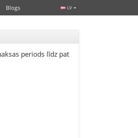
Blogs
LV
aksas periods līdz pat