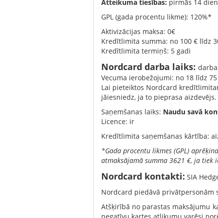
Atteikuma tiesības:
pirmās 14 dien
GPL (gada procentu likme): 120%*
Aktivizācijas maksa: 0€
Kredītlimita summa: no 100 € līdz 3
Kredītlimita termiņš: 5 gadi
Nordcard
darba laiks:
darba 
Vecuma ierobežojumi: no 18 līdz 7
Lai pieteiktos Nordcard kredītlimit
jāiesniedz, ja to pieprasa aizdevējs.
Saņemšanas laiks:
Naudu savā kontā
Licence: ir
Kredītlimita saņemšanas kārtība: 
*Gada procentu likmes (GPL) aprēķina
atmaksājamā summa 3621 €, ja tiek i
Nordcard kontakti:
SIA Hedge
Nordcard piedāvā privātpersonām saņ
Atšķirībā no parastas maksājumu ka
negatīvu kartes atlikumu varēsi norē