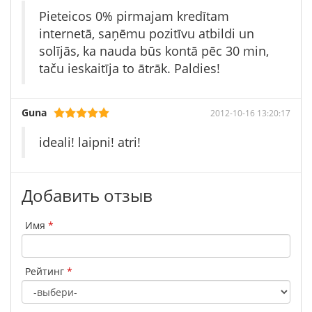
Pieteicos 0% pirmajam kredītam
internetā, saņēmu pozitīvu atbildi un
solījās, ka nauda būs kontā pēc 30 min,
taču ieskaitīja to ātrāk. Paldies!
Guna
2012-10-16 13:20:17
ideali! laipni! atri!
Добавить отзыв
Имя
*
Рейтинг
*