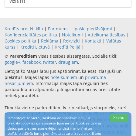
Vizia
(1)
Kredīts pret NĪ ķīlu
|
Par mums
|
Īpašie piedāvājumi
|
Konfidencialitātes politika
|
Noteikumi
|
Atteikuma tiesības
|
Cookies politika
|
Reklāma
|
Rekvizīti
|
Kontakti
|
Valūtas
kurss
|
Kredīti Lietuvā
|
Kredīti Polijā
|
©
ParKreditiem
Visas tiesības aizsargātas. Sociālie tīkli:
google+
,
facebook
,
twitter
,
draugiem
.
Lietojot šo Mājas lapu Jūs apstiprināt, ka esat izlasījuši un
piekrituši Mājas lapas
noteikumiem
un
privātuma
nosacījumiem
. Informācija mājas lapā regulāri tiek
pārbaudīta un atjaunota, pilnīga informācijas precizitāte
netiek garantēta.
Tīmekļa vietne parkreditiem.lv ir neatkarīgs starpnieks, kurš
bezmaksas iepazīstina patērētājus ar aizdevēju kredīta
Izmantojot šo vietni, saskaņā ar
noteikumiem
, Jūs
Piekrītu
līguma speciālajiem noteikumiem un citu būtisku informāciju,
piekrītat cookies izvietošanai Jūsu ierīcē. Cookies uzkrāj
tādejādi rīkojoties godīgi, taisnīgi, pārredzami un profesionāli,
datus par vietnes apmeklējumu, dati ir anonīmi un
ņemot vērā patērētāja tiesības un intereses. Parkreditiem.lv
palīdz piedāvāt Jums piemērotu saturu. Savu piekrišanu