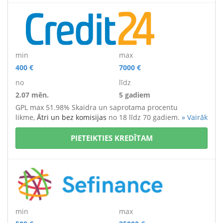
min
max
400 €
7000 €
no
līdz
2.07 mēn.
5 gadiem
GPL max 51.98% Skaidra un saprotama procentu
likme,
Ātri un bez komisijas
no 18 līdz 70 gadiem.
» Vairāk
PIETEIKTIES KREDĪTAM
min
max