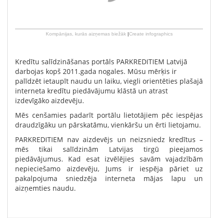
Kompānijas, kurās aizņemas biežāk
|
Create infographics
Kredītu salīdzināšanas portāls PARKREDITIEM Latvijā
darbojas kopš 2011.gada nogales. Mūsu mērķis ir
palīdzēt ietaupīt naudu un laiku, viegli orientēties plašajā
interneta kredītu piedāvājumu klāstā un atrast
izdevīgāko aizdevēju.
Mēs cenšamies padarīt portālu lietotājiem pēc iespējas
draudzīgāku un pārskatāmu, vienkāršu un ērti lietojamu.
PARKREDITIEM nav aizdevējs un neizsniedz kredītus –
mēs tikai salīdzinām Latvijas tirgū pieejamos
piedāvājumus. Kad esat izvēlējies savām vajadzībām
nepieciešamo aizdevēju, Jums ir iespēja pāriet uz
pakalpojuma sniedzēja interneta mājas lapu un
aizņemties naudu.