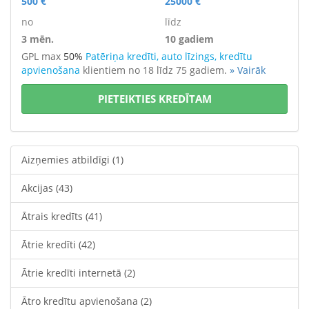
500 €
25000 €
no
līdz
3 mēn.
10 gadiem
GPL max
50%
Patēriņa kredīti, auto līzings, kredītu
apvienošana
klientiem no 18 līdz 75 gadiem.
» Vairāk
PIETEIKTIES KREDĪTAM
Aizņemies atbildīgi
(1)
Akcijas
(43)
Ātrais kredīts
(41)
Ātrie kredīti
(42)
Ātrie kredīti internetā
(2)
Ātro kredītu apvienošana
(2)