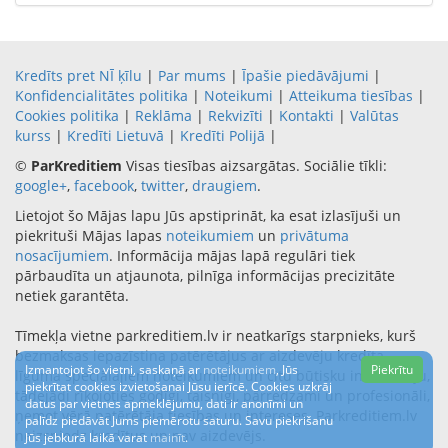
Kredīts pret NĪ ķīlu
|
Par mums
|
Īpašie piedāvājumi
|
Konfidencialitātes politika
|
Noteikumi
|
Atteikuma tiesības
|
Cookies politika
|
Reklāma
|
Rekvizīti
|
Kontakti
|
Valūtas
kurss
|
Kredīti Lietuvā
|
Kredīti Polijā
|
©
ParKreditiem
Visas tiesības aizsargātas. Sociālie tīkli:
google+
,
facebook
,
twitter
,
draugiem
.
Lietojot šo Mājas lapu Jūs apstiprināt, ka esat izlasījuši un
piekrituši Mājas lapas
noteikumiem
un
privātuma
nosacījumiem
. Informācija mājas lapā regulāri tiek
pārbaudīta un atjaunota, pilnīga informācijas precizitāte
netiek garantēta.
Tīmekļa vietne parkreditiem.lv ir neatkarīgs starpnieks, kurš
bezmaksas iepazīstina patērētājus ar aizdevēju kredīta
Izmantojot šo vietni, saskaņā ar
noteikumiem
, Jūs
Piekrītu
līguma speciālajiem noteikumiem un citu būtisku informāciju,
piekrītat cookies izvietošanai Jūsu ierīcē. Cookies uzkrāj
tādejādi rīkojoties godīgi, taisnīgi, pārredzami un profesionāli,
datus par vietnes apmeklējumu, dati ir anonīmi un
ņemot vērā patērētāja tiesības un intereses. Parkreditiem.lv
palīdz piedāvāt Jums piemērotu saturu. Savu piekrišanu
neizsniedz kredītus un nav aizdevējs.
Jūs jebkurā laikā varat
mainīt
.