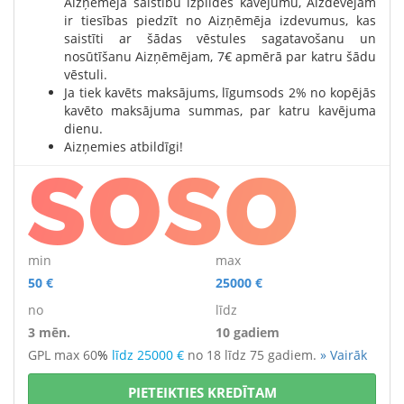
Aizņēmēja saistību izpildes kavējumu, Aizdevējam
ir tiesības piedzīt no Aizņēmēja izdevumus, kas
saistīti ar šādas vēstules sagatavošanu un
nosūtīšanu Aizņēmējam, 7€ apmērā par katru šādu
vēstuli.
Ja tiek kavēts maksājums, līgumsods 2% no kopējās
kavēto maksājuma summas, par katru kavējuma
dienu.
Aizņemies atbildīgi!
min
max
50 €
25000 €
no
līdz
3 mēn.
10 gadiem
GPL max 60
%
līdz 25000 €
no 18 līdz 75 gadiem.
» Vairāk
PIETEIKTIES KREDĪTAM