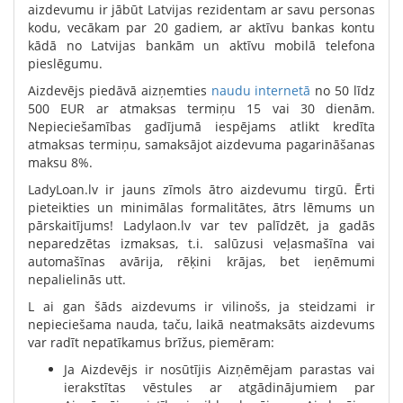
aizdevumu ir jābūt Latvijas rezidentam ar savu personas
kodu, vecākam par 20 gadiem, ar aktīvu bankas kontu
kādā no Latvijas bankām un aktīvu mobilā telefona
pieslēgumu.
Aizdevējs piedāvā aizņemties
naudu internetā
no 50 līdz
500 EUR ar atmaksas termiņu 15 vai 30 dienām.
Nepieciešamības gadījumā iespējams atlikt kredīta
atmaksas termiņu, samaksājot aizdevuma pagarināšanas
maksu 8%.
LadyLoan.lv ir jauns zīmols ātro aizdevumu tirgū. Ērti
pieteikties un minimālas formalitātes, ātrs lēmums un
pārskaitījums! Ladylaon.lv var tev palīdzēt, ja gadās
neparedzētas izmaksas, t.i. salūzusi veļasmašīna vai
automašīnas avārija, rēķini krājas, bet ieņēmumi
nepalielinās utt.
L ai gan šāds aizdevums ir vilinošs, ja steidzami ir
nepieciešama nauda, taču, laikā neatmaksāts aizdevums
var radīt nepatīkamus brīžus, piemēram:
Ja Aizdevējs ir nosūtījis Aizņēmējam parastas vai
ierakstītas vēstules ar atgādinājumiem par