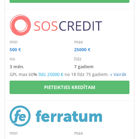
min
max
500 €
25000 €
no
līdz
3 mēn.
7 gadiem
GPL max 60
%
līdz 25000 €
no 18 līdz 75 gadiem.
» Vairāk
PIETEIKTIES KREDĪTAM
min
max