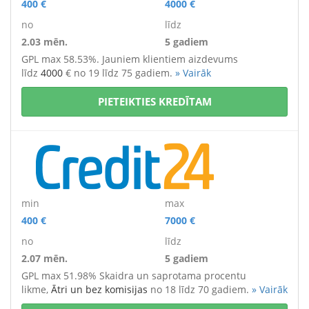
400 €
4000 €
no
līdz
2.03 mēn.
5 gadiem
GPL max 58.53%. Jauniem klientiem aizdevums
līdz
4000
€
no 19 līdz 75 gadiem.
» Vairāk
PIETEIKTIES KREDĪTAM
min
max
400 €
7000 €
no
līdz
2.07 mēn.
5 gadiem
GPL max 51.98% Skaidra un saprotama procentu
likme,
Ātri un bez komisijas
no 18 līdz 70 gadiem.
» Vairāk