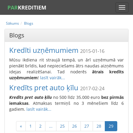
PAR
KREDITIEM
Sākums
Blogs
Blogs
Kredīti uzņēmumiem
2015-01-16
Mūsu ikdiena rit straujā tempā, un ārī uzņēmumā var
pienākt brīdis, kad nepieciešams ātrs naudas aizņēmums
idejas realizēšanai. Tad noderēs
ātrais kredīts
uzņēmumiem
!
lasīt vairāk...
Kredīts pret auto ķīlu
2017-02-24
Kredīts
pret auto ķīlu
no 500 līdz 35.000 euro
bez pirmās
iemaksas
. Atmaksas termiņš no 3 mēnešiem līdz 6
gadiem.
lasīt vairāk...
«
1
2
...
25
26
27
28
29