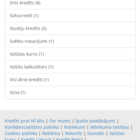
Sms kredīts
(8)
Sohocredit
(1)
Studiju kredīts
(5)
Svētku nosacījumi
(1)
Valūtas kurss
(1)
Valūtu kalkulātors
(1)
Visi ātrie kredīti
(1)
Vizia
(1)
Kredīts pret NĪ ķīlu
|
Par mums
|
Īpašie piedāvājumi
|
Konfidencialitātes politika
|
Noteikumi
|
Atteikuma tiesības
|
Cookies politika
|
Reklāma
|
Rekvizīti
|
Kontakti
|
Valūtas
kurss
|
Kredīti Lietuvā
|
Kredīti Polijā
|