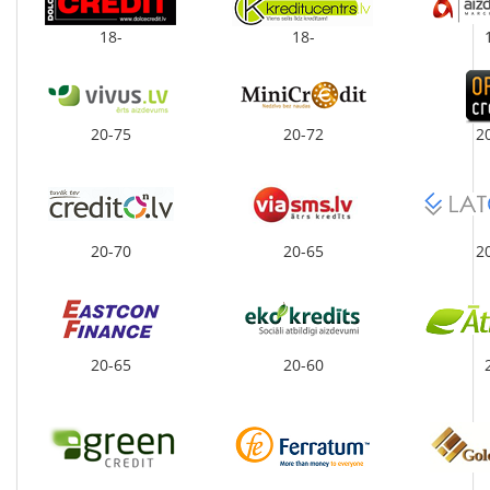
18-
18-
20-75
20-72
2
20-70
20-65
2
20-65
20-60